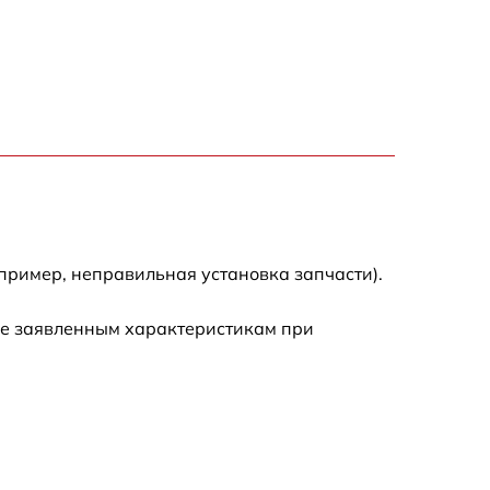
450 р
850 р
590 р
650 р
пример, неправильная установка запчасти).
1200 р
ие заявленным характеристикам при
1100 р
650 р
750 р