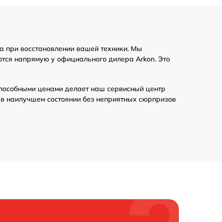
1300 р
а при восстановлении вашей техники. Мы
450 р
ются напрямую у официального дилера Arkon. Это
650 р
пособными ценами делает наш сервисный центр
 в наилучшем состоянии без неприятных сюрпризов
900 р
700 р
1600 р
2200 р
850 р