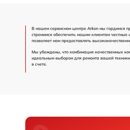
Замена матрицы
В нашем сервисном центре Arkon мы гордимся п
Прошивка (Обновл
стремимся обеспечить нашим клиентам честные 
позволяет нам предоставлять высококачественн
Замена USB порта
Мы убеждены, что комбинация качественных ко
идеальным выбором для ремонта вашей техники 
Калибровка и нас
в счете.
тепловизора
Замена аккумулят
Ремонт датчика с
Ремонт оптики
Восстановление п