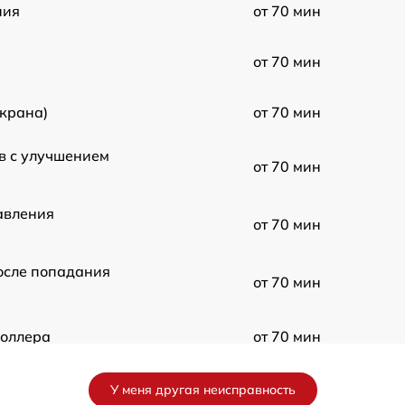
ния
от 70 мин
от 70 мин
экрана)
от 70 мин
в с улучшением
от 70 мин
авления
от 70 мин
осле попадания
от 70 мин
роллера
от 70 мин
ы усилителя
от 70 мин
У меня другая неисправность