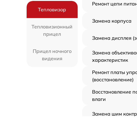
Ремонт цепи пита
Тепловизор
Замена корпуса
Тепловизионный
прицел
Замена дисплея (
Прицел ночного
Замена объективо
видения
характеристик
Ремонт платы упр
(восстановление)
Восстановление п
влаги
Замена шим конт
Замена микросхем