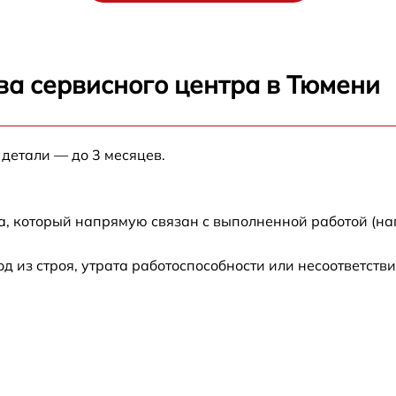
ы логики
от 70 мин
ва сервисного центра в Тюмени
ра
от 70 мин
правления
от 70 мин
 детали — до 3 месяцев.
от 70 мин
а, который напрямую связан с выполненной работой (на
о-лучевой трубки
от 70 мин
из строя, утрата работоспособности или несоответств
от 70 мин
ров
от 70 мин
го дальнометра и
от 70 мин