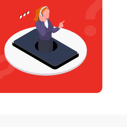
850 р
450 р