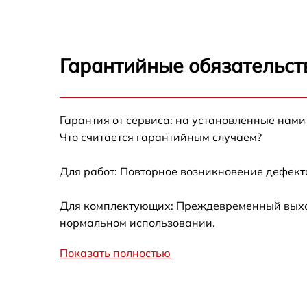
Замена микросхем
Гарантийные обязательст
Замена процессо
Замена ключей у
Гарантия от сервиса: на установленные нами
Что считается гарантийным случаем?
Ремонт разъема
Для работ: Повторное возникновение дефект
Ремонт электронн
Для комплектующих: Преждевременный выход 
Замена CORE
нормальном использовании.
Показать полностью
Ремонт контролле
Ремонт встроенно
других устройств