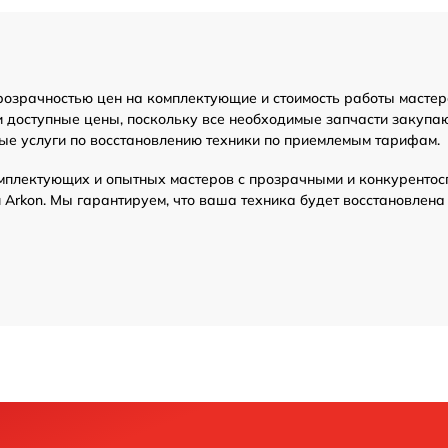
от 70 мин
розрачностью цен на комплектующие и стоимость работы мастер
ение ПО)
от 70 мин
и доступные цены, поскольку все необходимые запчасти закупа
ые услуги по восстановлению техники по приемлемым тарифам.
от 70 мин
мплектующих и опытных мастеров с прозрачными и конкурентос
Arkon. Мы гарантируем, что ваша техника будет восстановлена
тройка
от 70 мин
ора
от 70 мин
инхроимпульсов
от 70 мин
от 70 мин
итания
от 70 мин