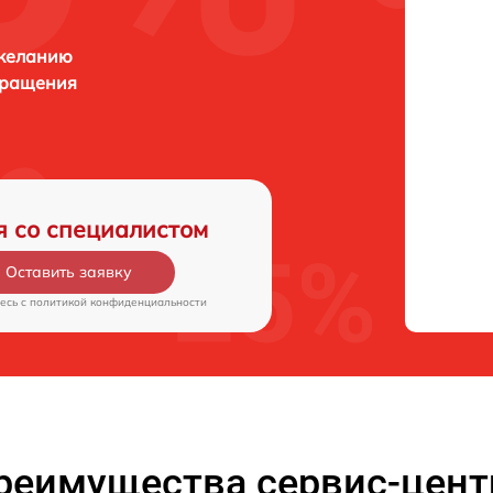
 желанию
бращения
я со специалистом
Оставить заявку
есь c
политикой конфиденциальности
реимущества сервис-цент