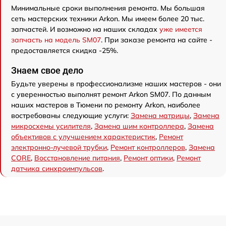
Минимальные сроки выполнения ремонта. Мы большая
сеть мастерских техники Arkon. Мы имеем более 20 тыс.
запчастей. И возможно на наших складах
уже имеется
запчасть на модель SM07
. При заказе ремонта на сайте -
предоставляется скидка -25%.
Знаем свое дело
Будьте уверены в профессионализме наших мастеров - они
с уверенностью выполнят ремонт Arkon SM07. По данным
наших мастеров в Тюмени по ремонту Arkon, наиболее
востребованы следующие услуги:
Замена матрицы
,
Замена
микросхемы усилителя
,
Замена шим контроллера
,
Замена
объективов с улучшением характеристик
,
Ремонт
электронно-лучевой трубки
,
Ремонт контроллеров
,
Замена
CORE
,
Восстановление питания
,
Ремонт оптики
,
Ремонт
датчика синхроимпульсов
.